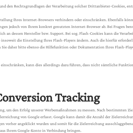
 und den Rechtsgrundlagen der Verarbeitung solcher Drittanbieter-Cookies, en
stellung Ihres Internet-Browsers verhindern oder einschränken. Ebenfalls könne
gen jedoch von Ihrem konkret genutzten Internet-Browser ab. Bei Fragen benut
h an dessen Hersteller bzw. Support. Bei sog. Flash-Cookies kann die Verarbei
insoweit die Einstellung Ihres Flash-Players ändern. Auch die hierfür erfor
 Sie daher bitte ebenso die Hilfefunktion oder Dokumentation Ihres Flash-Play
er einschränken, kann dies allerdings dazu führen, dass nicht sämtliche Funkti
onversion Tracking
ng, um den Erfolg unserer Werbemaßnahmen zu messen. Nach bestimmten Ziele
ielerreichung von Google erfasst. Google kann damit die Anzahl der Zielerrei
n vorher angeklickt wurden und somit für die Zielerreichung ausschlaggebend 
n aus Ihrem Google-Konto in Verbindung bringen.